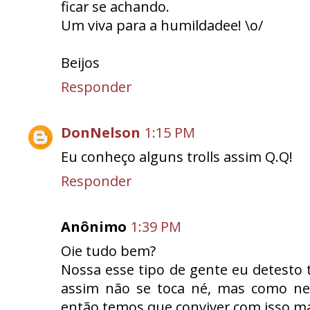
ficar se achando.
Um viva para a humildadee! \o/
Beijos
Responder
DonNelson
1:15 PM
Eu conheço alguns trolls assim Q.Q!
Responder
Anônimo
1:39 PM
Oie tudo bem?
Nossa esse tipo de gente eu detesto t
assim não se toca né, mas como n
então temos que conviver com isso ma