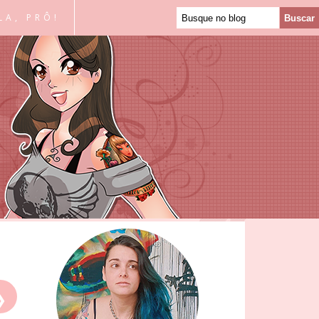
LA, PRÔ!
❯