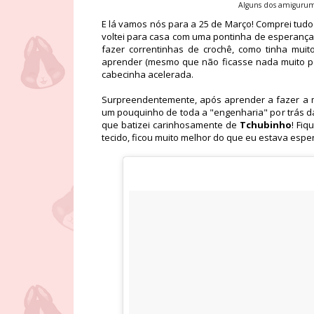
Alguns dos amigurumi
E lá vamos nós para a 25 de Março! Comprei tudo
voltei para casa com uma pontinha de esperança
fazer correntinhas de crochê, como tinha muito
aprender (mesmo que não ficasse nada muito pe
cabecinha acelerada.
Surpreendentemente, após aprender a fazer a m
um pouquinho de toda a "engenharia" por trás d
que batizei carinhosamente de
Tchubinho
! Fiq
tecido, ficou muito melhor do que eu estava espe