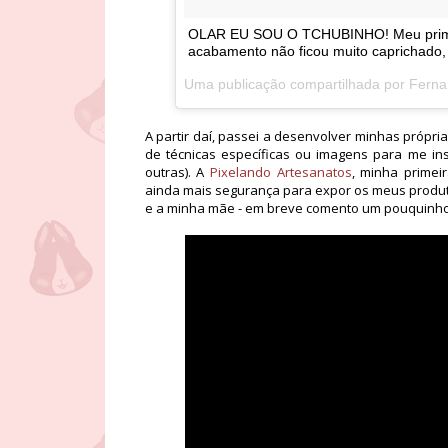
OLAR EU SOU O TCHUBINHO! Meu primeir
acabamento não ficou muito caprichado,
Uma publicação compartilhada por
Ferna
A partir daí, passei a desenvolver minhas própri
de técnicas específicas ou imagens para me ins
outras). A
Pixelando Artesanatos
, minha primei
ainda mais segurança para expor os meus produt
e a minha mãe - em breve comento um pouquinho 