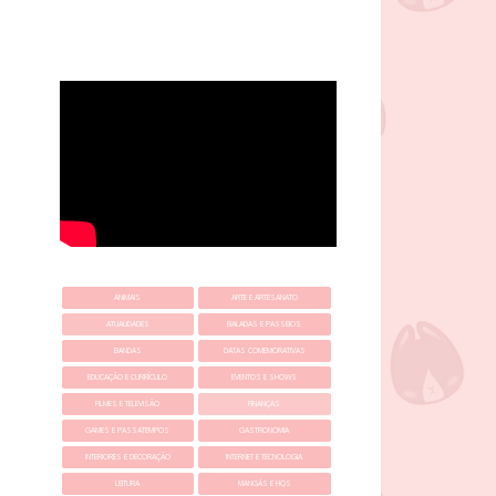
ANIMAIS
ARTE E ARTESANATO
ATUALIDADES
BALADAS E PASSEIOS
BANDAS
DATAS COMEMORATIVAS
EDUCAÇÃO E CURRÍCULO
EVENTOS E SHOWS
FILMES E TELEVISÃO
FINANÇAS
GAMES E PASSATEMPOS
GASTRONOMIA
INTERIORES E DECORAÇÃO
INTERNET E TECNOLOGIA
LEITURA
MANGÁS E HQS