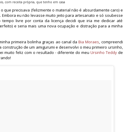
s, com receita própria, que tenho em casa
 o que precisava (felizmente o material não é absurdamente caro) e
. Embora eu não levasse muito jeito para artesanato e só soubesse
 tempo livre por conta da licença decidi que iria me dedicar até
rfeito) e seria mais uma nova ocupação e distração para a minha
inha primeira bolinha graças ao canal da
Bia Moraes
, compreendi
a construção de um amigurumi e desenvolvi o meu primeiro ursinho,
uei muito feliz com o resultado - diferente do meu
Ursinho Teddy
de
rando!