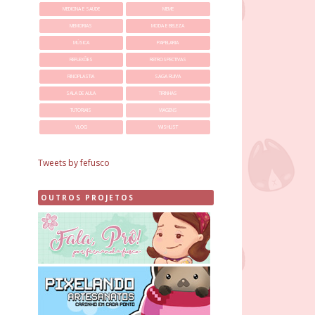
MEDICINA E SAÚDE
MEME
MEMORIAS
MODA E BELEZA
MÚSICA
PAPELARIA
REFLEXÕES
RETROSPECTIVAS
RINOPLASTIA
SAGA RUIVA
SALA DE AULA
TIRINHAS
TUTORIAIS
VIAGENS
VLOG
WISHLIST
Tweets by fefusco
OUTROS PROJETOS