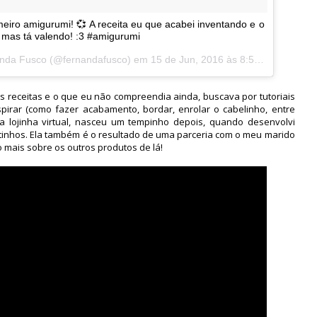
o amigurumi! 💞 A receita eu que acabei inventando e o
 mas tá valendo! :3 #amigurumi
nda Fusco
(@fernandafusco) em
15 de Jun, 2016 às 8:57 PDT
as receitas e o que eu não compreendia ainda, buscava por tutoriais
pirar (como fazer acabamento, bordar, enrolar o cabelinho, entre
ra lojinha virtual, nasceu um tempinho depois, quando desenvolvi
inhos. Ela também é o resultado de uma parceria com o meu marido
mais sobre os outros produtos de lá!