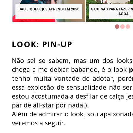
QUANDO ADOTAMOS O TIMMY E O
LIVRO INTERATIVO: 1
TOKI
CADA VEZ
LOOK: PIN-UP
Não sei se sabem, mas um dos looks
chega a me deixar babando, é o look
p
tenho muita vontade de adotar, porém
essa explosão de sensualidade não ser
estou acostumada a desfilar de calça je
par de all-star por nada!).
Além de admirar o look, sou apaixona
veremos a seguir.