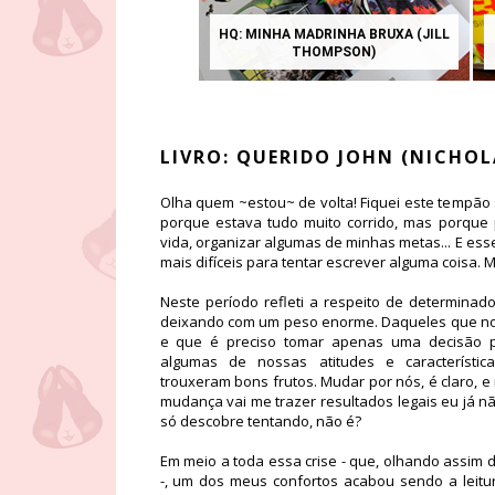
HQ: MINHA MADRINHA BRUXA (JILL
DEGU
THOMPSON)
D
LIVRO: QUERIDO JOHN (NICHOL
Olha quem ~estou~ de volta! Fiquei este tempão
porque estava tudo muito corrido, mas porque 
vida, organizar algumas de minhas metas... E es
mais difíceis para tentar escrever alguma coisa.
Neste período refleti a respeito de determina
deixando com um peso enorme. Daqueles que nos
e que é preciso tomar apenas uma decisão p
algumas de nossas atitudes e característi
trouxeram bons frutos. Mudar por nós, é claro, e
mudança vai me trazer resultados legais eu já n
só descobre tentando, não é?
Em meio a toda essa crise - que, olhando assim d
-, um dos meus confortos acabou sendo a leitu