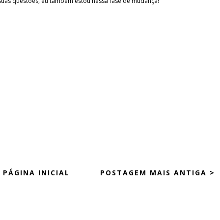
 suas questões, eu também estou nessa fase de mudança!
PÁGINA INICIAL
POSTAGEM MAIS ANTIGA >