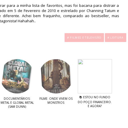
ar para a minha lista de favoritos, mas foi bacana para distrair a
ado em 5 de Fevereiro de 2010 e estrelado por Channing Tatum e
diferente. Achei bem fraquinho, comparado ao bestseller, mas
tagonista! Hahahah..
.
# FILMES E TELEVISÃO
# LEITURA
📚 ESTOU NO FUNDO
DOCUMENTÁRIOS:
FILME: ONDE VIVEM OS
DO POÇO FINANCEIRO.
METAL E GLOBAL METAL
MONSTROS
E AGORA?
(SAM DUNN)