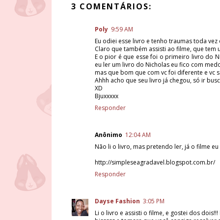
3 COMENTÁRIOS:
Poly
9:59 AM
Eu odiei esse livro e tenho traumas toda vez
Claro que também assisti ao filme, que tem 
E o pior é que esse foi o primeiro livro do
eu ler um livro do Nicholas eu fico com med
mas que bom que com vc foi diferente e vc se
Ahhh acho que seu livro já chegou, só ir bus
XD
Bjuxxxxx
Responder
Anônimo
12:04 AM
Não li o livro, mas pretendo ler, já o filme eu 
http://simpleseagradavel.blogspot.com.br/
Responder
Dayse Fashion
3:05 PM
Li o livro e assisti o filme, e gostei dos dois