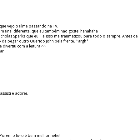
 que vejo o filme passando na TV.
um final diferente, que eu também não gostei hahahaha
 Nicholas Sparks que eu li e isso me traumatizou para todo o sempre. Antes de
o de pegar outro Querido John pela frente. *argh*
 divertiu com a leitura ^^
car
assisti e adorei.
!!! Porém o livro é bem melhor hehe!