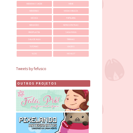
MEDICINA E SAÚDE
MEME
MEMORIAS
MODA E BELEZA
MÚSICA
PAPELARIA
REFLEXÕES
RETROSPECTIVAS
RINOPLASTIA
SAGA RUIVA
SALA DE AULA
TIRINHAS
TUTORIAIS
VIAGENS
VLOG
WISHLIST
Tweets by fefusco
OUTROS PROJETOS