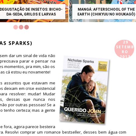
STAÇÃO DE INSETOS: BICHO-
MANGÁ: AFTERSCHOOL OF THE
A-SEDA, GRILOS E LARVAS
EARTH (CHIKYUU NO HOUKAGÔ)
29
AS SPARKS)
SETEMB
RO
 sem dar um sinal de vida não
2013
precisava parar e pensar na
ses momentos, pra mim, são os
 Mas cá estou eu novamente!
dos assuntos que estavam me
 deixam em crise existencial
ara resolver: mudar! Mudar
cas, dessas que nunca nos
 não por outras pessoas! Se a
ão tenho certeza; mas a gente
e fora, agora parece besteira
ra. Resolvi comprar um romance bestseller, desses bem água com