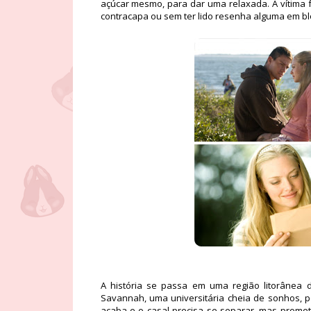
açúcar mesmo, para dar uma relaxada. A vítima f
contracapa ou sem ter lido resenha alguma em bl
A história se passa em uma região litorânea 
Savannah, uma universitária cheia de sonhos, 
acaba e o casal precisa se separar, mas promet