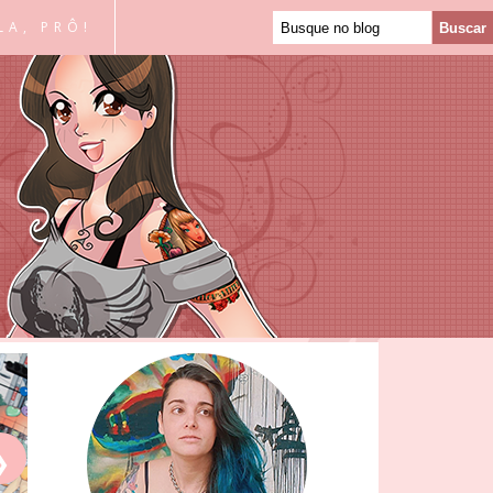
LA, PRÔ!
❯