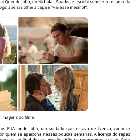
oi Querido John, do Nicholas Sparks, e escolhi sem ler o resumo da
ogs: apenas olhei a capa e "vai esse mesmo!".
Imagens do filme
dos EUA, onde John, um soldado que estava de licença, conhece
por quem se apaixona nessas poucas semanas. A licença do rapaz
em que ao final dessas missões irão se reencontrar e casar. Para