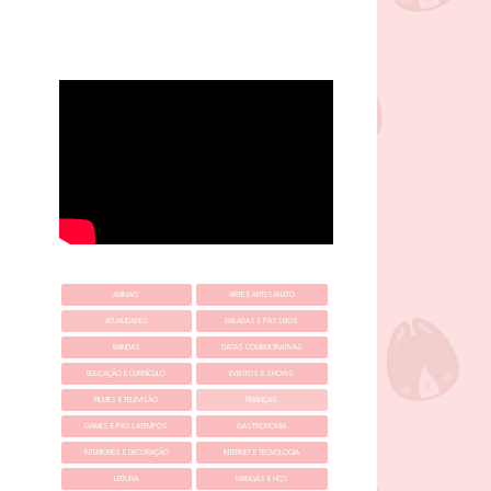
ANIMAIS
ARTE E ARTESANATO
ATUALIDADES
BALADAS E PASSEIOS
BANDAS
DATAS COMEMORATIVAS
EDUCAÇÃO E CURRÍCULO
EVENTOS E SHOWS
FILMES E TELEVISÃO
FINANÇAS
GAMES E PASSATEMPOS
GASTRONOMIA
INTERIORES E DECORAÇÃO
INTERNET E TECNOLOGIA
LEITURA
MANGÁS E HQS