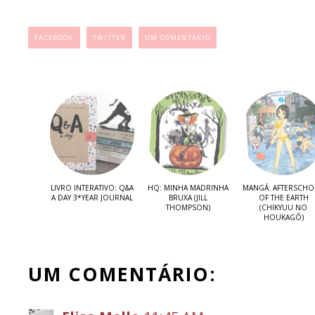
...
FACEBOOK
TWITTER
UM COMENTÁRIO
LIVRO INTERATIVO: Q&A
HQ: MINHA MADRINHA
MANGÁ: AFTERSCH
A DAY 3*YEAR JOURNAL
BRUXA (JILL
OF THE EARTH
THOMPSON)
(CHIKYUU NO
HOUKAGÔ)
UM COMENTÁRIO: