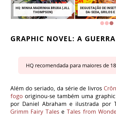
DAS LIÇÕES QUE APRENDI EM 2020
8 COISAS PARA FAZER 
LAGOA
GRAPHIC NOVEL: A GUERR
HQ recomendada para maiores de 18
Além do seriado, da série de livros
Crôn
fogo
originou-se também uma graphic n
por Daniel Abraham e ilustrada por
Grimm Fairy Tales
e
Tales from Wonde