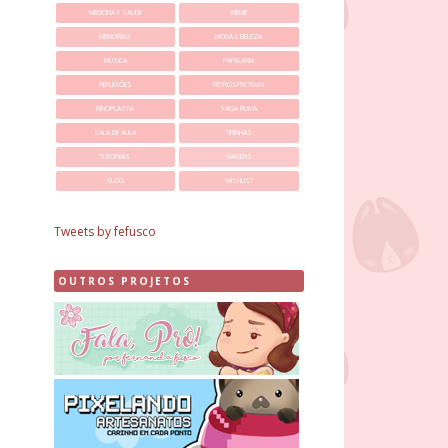
MEDICINA E SAÚDE
MEME
MEMORIAS
MODA E BELEZA
MÚSICA
PAPELARIA
REFLEXÕES
RETROSPECTIVAS
RINOPLASTIA
SAGA RUIVA
SALA DE AULA
TIRINHAS
TUTORIAIS
VIAGENS
VLOG
WISHLIST
Tweets by fefusco
OUTROS PROJETOS