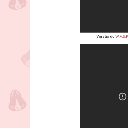
Versão do
W.A.S.P