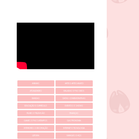
ANIMAIS
ARTE E ARTESANATO
ATUALIDADES
BALADAS E PASSEIOS
BANDAS
DATAS COMEMORATIVAS
EDUCAÇÃO E CURRÍCULO
EVENTOS E SHOWS
FILMES E TELEVISÃO
FINANÇAS
GAMES E PASSATEMPOS
GASTRONOMIA
INTERIORES E DECORAÇÃO
INTERNET E TECNOLOGIA
LEITURA
MANGÁS E HQS