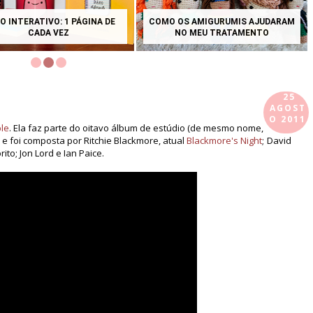
O INTERATIVO: 1 PÁGINA DE
COMO OS AMIGURUMIS AJUDARAM
CADA VEZ
NO MEU TRATAMENTO
25
AGOST
O 2011
le
. Ela faz parte do oitavo álbum de estúdio (de mesmo nome,
 e foi composta por Ritchie Blackmore, atual
Blackmore's Night
; David
ito; Jon Lord e Ian Paice.