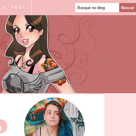
LA, PRÔ!
❯