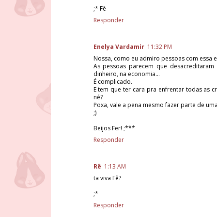
;* Fê
Responder
Enelya Vardamir
11:32 PM
Nossa, como eu admiro pessoas com essa en
As pessoas parecem que desacreditaram 
dinheiro, na economia...
É complicado.
E tem que ter cara pra enfrentar todas as c
né?
Poxa, vale a pena mesmo fazer parte de uma 
;)
Beijos Fer! ;***
Responder
Rê
1:13 AM
ta viva Fê?
;*
Responder