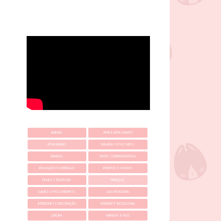
ANIMAIS
ARTE E ARTESANATO
ATUALIDADES
BALADAS E PASSEIOS
BANDAS
DATAS COMEMORATIVAS
EDUCAÇÃO E CURRÍCULO
EVENTOS E SHOWS
FILMES E TELEVISÃO
FINANÇAS
GAMES E PASSATEMPOS
GASTRONOMIA
INTERIORES E DECORAÇÃO
INTERNET E TECNOLOGIA
LEITURA
MANGÁS E HQS