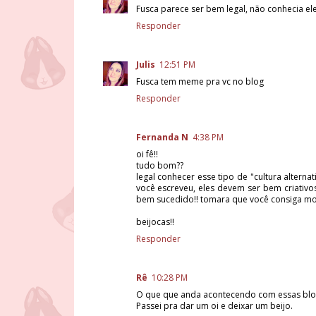
Fusca parece ser bem legal, não conhecia el
Responder
Julis
12:51 PM
Fusca tem meme pra vc no blog
Responder
Fernanda N
4:38 PM
oi fê!!
tudo bom??
legal conhecer esse tipo de "cultura alterna
você escreveu, eles devem ser bem criativo
bem sucedido!! tomara que você consiga mon
beijocas!!
Responder
Rê
10:28 PM
O que que anda acontecendo com essas blo
Passei pra dar um oi e deixar um beijo.