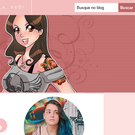
LA, PRÔ!
❯