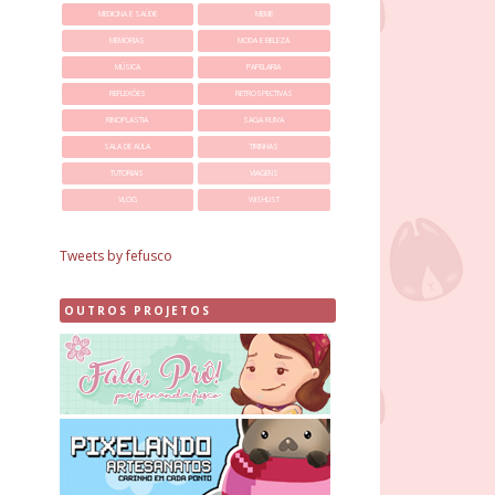
MEDICINA E SAÚDE
MEME
MEMORIAS
MODA E BELEZA
MÚSICA
PAPELARIA
REFLEXÕES
RETROSPECTIVAS
RINOPLASTIA
SAGA RUIVA
SALA DE AULA
TIRINHAS
TUTORIAIS
VIAGENS
VLOG
WISHLIST
Tweets by fefusco
OUTROS PROJETOS