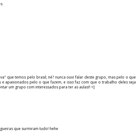
es
tiva" que temos pelo brasil, né? nunca ouvi falar deste grupo, mas pelo o que
s e apaixonados pelo o que fazem, e isso faz com que o trabalho deles seja
tar um grupo com interessados para ter as aulas!! =]
gueiras que surmiram tudo! hehe