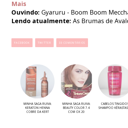
Mais
Ouvindo:
Gyaruru - Boom Boom Mecch
Lendo atualmente:
As Brumas de Avalon
...
FACEBOOK
TWITTER
33 COMENTÁRIOS
MINHA SAGA RUIVA:
MINHA SAGA RUIVA:
CABELOS TINGIDOS
KERATON HENNA
BEAUTY COLOR 7.4
SHAMPOO KÉRASTASE
COBRE DA KERT
COM OX 20