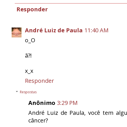
Responder
André Luiz de Paula
11:40 AM
o_O
ã?!
x_x
Responder
Respostas
Anônimo
3:29 PM
André Luiz de Paula, você tem alg
câncer?