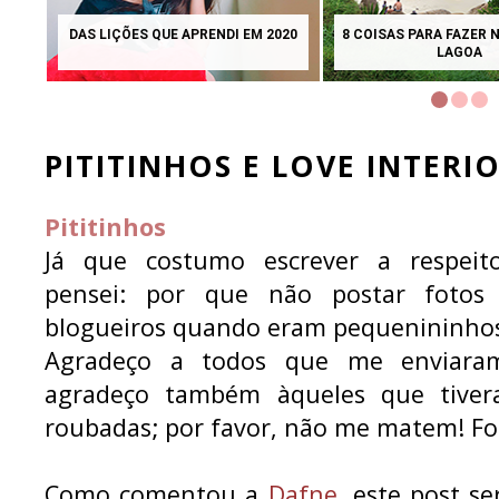
QUANDO ADOTAMOS O TIMMY E O
LIVRO INTERATIVO: 1
TOKI
CADA VEZ
PITITINHOS E LOVE INTERI
Pititinhos
Já que costumo escrever a respeito
pensei: por que não postar fotos
blogueiros quando eram pequenininho
Agradeço a todos que me enviaram
agradeço também àqueles que tive
roubadas; por favor, não me matem! Fo
Como comentou a
Dafne
, este post s