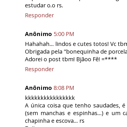
estudar o.o rs.
Responder
Anônimo
5:00 PM
Hahahah... lindos e cutes totos! Vc tb
Obrigada pela "bonequinha de porcelan
Adorei o post tbm! Bjãoo Fê! =****
Responder
Anônimo
8:08 PM
kkkkkkkkkkkkkkkk
A única coisa que tenho saudades, é
(sem manchas e espinhas...) e um ca
chapinha e escova... rs