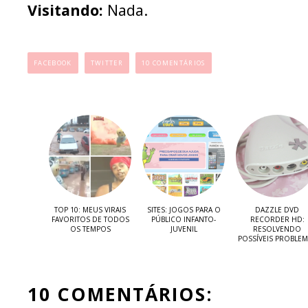
Visitando:
Nada.
...
FACEBOOK
TWITTER
10 COMENTÁRIOS
TOP 10: MEUS VIRAIS
SITES: JOGOS PARA O
DAZZLE DVD
FAVORITOS DE TODOS
PÚBLICO INFANTO-
RECORDER HD:
OS TEMPOS
JUVENIL
RESOLVENDO
POSSÍVEIS PROBLEM
10 COMENTÁRIOS: