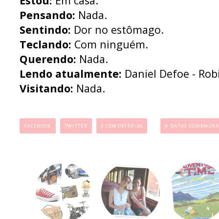
Estou:
Em casa.
Pensando:
Nada.
Sentindo:
Dor no estômago.
Teclando:
Com ninguém.
Querendo:
Nada.
Lendo atualmente:
Daniel Defoe - Rob
Visitando:
Nada.
...
.
FACEBOOK
TWITTER
4 COMENTÁRIOS
# DATAS COMEMORA