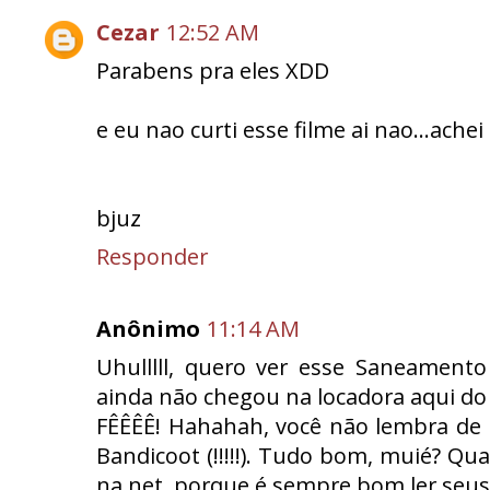
Cezar
12:52 AM
Parabens pra eles XDD
e eu nao curti esse filme ai nao...achei
bjuz
Responder
Anônimo
11:14 AM
Uhulllll, quero ver esse Saneament
ainda não chegou na locadora aqui do l
FÊÊÊÊ! Hahahah, você não lembra de 
Bandicoot (!!!!!). Tudo bom, muié? Q
na net, porque é sempre bom ler seus