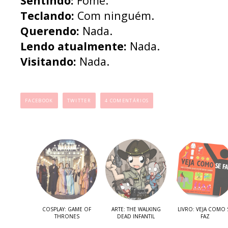
Sentindo:
Fome.
Teclando:
Com ninguém.
Querendo:
Nada.
Lendo atualmente:
Nada.
Visitando:
Nada.
...
FACEBOOK
TWITTER
4 COMENTÁRIOS
COSPLAY: GAME OF
ARTE: THE WALKING
LIVRO: VEJA COMO 
THRONES
DEAD INFANTIL
FAZ