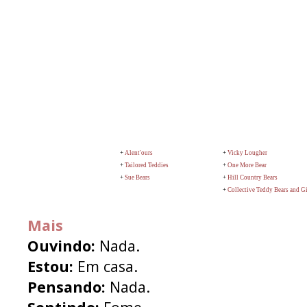
+
Alent'ours
+
Vicky Lougher
+
Tailored Teddies
+
One More Bear
+
Sue Bears
+
Hill Country Bears
+
Collective Teddy Bears and Gi
Mais
Ouvindo:
Nada.
Estou:
Em casa.
Pensando:
Nada.