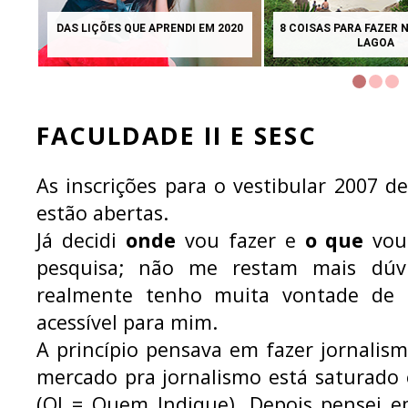
DAS LIÇÕES QUE APRENDI EM 2020
8 COISAS PARA FAZER 
LAGOA
FACULDADE II E SESC
As inscrições para o vestibular 2007 d
estão abertas.
Já decidi
onde
vou fazer e
o que
vou 
pesquisa; não me restam mais dúv
realmente tenho muita vontade de f
acessível para mim.
A princípio pensava em fazer jornali
mercado pra jornalismo está saturado 
(QI = Quem Indique). Depois pensei 