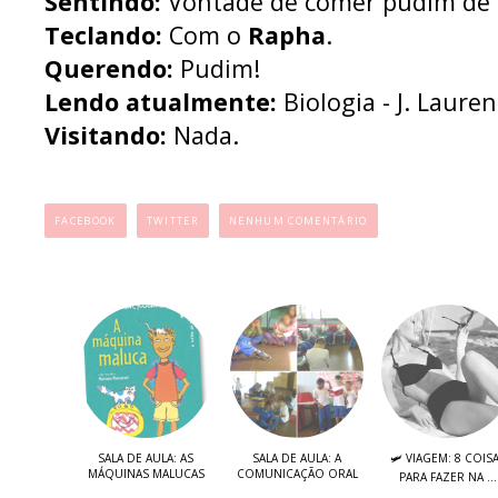
Sentindo:
Vontade de comer pudim de l
Teclando:
Com o
Rapha
.
Querendo:
Pudim!
Lendo atualmente:
Biologia - J. Lauren
Visitando:
Nada.
...
FACEBOOK
TWITTER
NENHUM COMENTÁRIO
SALA DE AULA: AS
SALA DE AULA: A
🛩️ VIAGEM: 8 COIS
MÁQUINAS MALUCAS
COMUNICAÇÃO ORAL
PARA FAZER NA ...