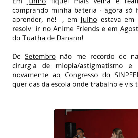
Em
Junho
fiquei mais velha e real
comprando minha bateria - agora só f
aprender, né! -, em
Julho
estava em 
resolvi ir no Anime Friends e em
Agos
do Tuatha de Danann!
De
Setembro
não me recordo de na
cirurgia de miopia/astigmatismo e f
novamente ao Congresso do SINPEE
queridas da escola onde trabalho e visi