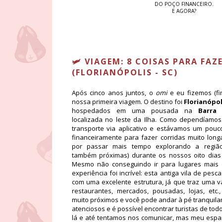
DO POÇO FINANCEIRO.
E AGORA?
🛩️ VIAGEM: 8 COISAS PARA FA
(FLORIANÓPOLIS - SC)
Após cinco anos juntos, o
omi
e eu fizemos (fi
nossa primeira viagem. O destino foi
Florianópo
hospedados em uma pousada na
Barra
localizada no leste da Ilha. Como dependíamo
transporte via aplicativo e estávamos um pouc
financeiramente para fazer corridas muito lon
por passar mais tempo explorando a região
também próximas) durante os nossos oito dias 
Mesmo não conseguindo ir para lugares mais d
experiência foi incrível: esta antiga vila de pes
com uma excelente estrutura, já que traz uma 
restaurantes, mercados, pousadas, lojas, etc.
muito próximos e você pode andar à pé tranquila
atenciosos e é possível encontrar turistas de to
lá e até tentamos nos comunicar, mas meu espan