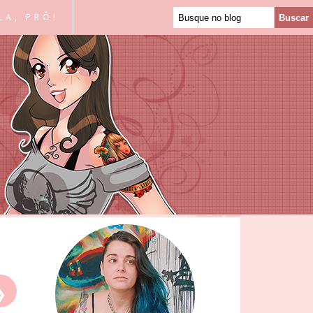
LA, PRÔ!
❯