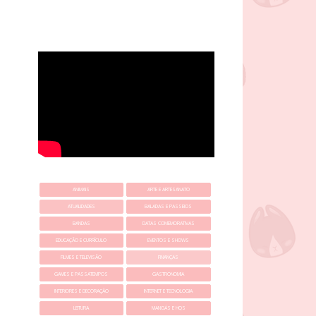
ANIMAIS
ARTE E ARTESANATO
ATUALIDADES
BALADAS E PASSEIOS
BANDAS
DATAS COMEMORATIVAS
EDUCAÇÃO E CURRÍCULO
EVENTOS E SHOWS
FILMES E TELEVISÃO
FINANÇAS
GAMES E PASSATEMPOS
GASTRONOMIA
INTERIORES E DECORAÇÃO
INTERNET E TECNOLOGIA
LEITURA
MANGÁS E HQS