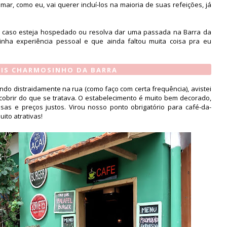
ar, como eu, vai querer incluí-los na maioria de suas refeições, já
azer caso esteja hospedado ou resolva dar uma passada na Barra da
ha experiência pessoal e que ainda faltou muita coisa pra eu
AIS CHARMOSINHO DA BARRA
do distraidamente na rua (como faço com certa frequência), avistei
cobrir do que se tratava. O estabelecimento é muito bem decorado,
osas e preços justos. Virou nosso ponto obrigatório para café-da-
to atrativas!