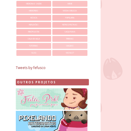
MEDICINA E SAÚDE
MEME
MEMORIAS
MODA E BELEZA
MÚSICA
PAPELARIA
REFLEXÕES
RETROSPECTIVAS
RINOPLASTIA
SAGA RUIVA
SALA DE AULA
TIRINHAS
TUTORIAIS
VIAGENS
VLOG
WISHLIST
Tweets by fefusco
OUTROS PROJETOS