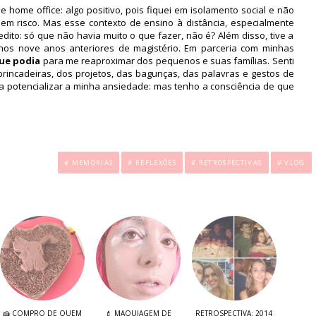
 home office: algo positivo, pois fiquei em isolamento social e não
m risco. Mas esse contexto de ensino à distância, especialmente
edito: só que não havia muito o que fazer, não é? Além disso, tive a
nos nove anos anteriores de magistério. Em parceria com minhas
que podia
para me reaproximar dos pequenos e suas famílias. Senti
brincadeiras, dos projetos, das bagunças, das palavras e gestos de
 a potencializar a minha ansiedade: mas tenho a consciência de que
.
# MEMORIAS
# REFLEXÕES
# RETROSPECTIVAS
# VLOG
🍰 COMPRO DE QUEM
💄 MAQUIAGEM DE
RETROSPECTIVA: 2014