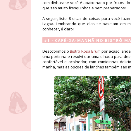
comidinhas: se você é apaixonado por frutos do m
que são muito fresquinhos e bem preparados!
A seguir, listei 8 dicas de coisas para você f
Lagoa. Lembrando que elas se baseiam em min
conhecer, é claro!
#1 - CAFÉ-DA-MANHÃ NO BISTRÔ M
Descobrimos o
Bistrô Rosa Brum
por acaso: andan
uma portinha e resolvi dar uma olhada para des
confortável e acolhedor, com comidinhas delici
manhã, mas as opções de lanches também são mui