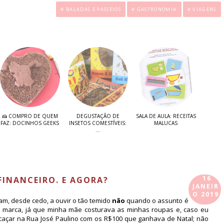
.
# BALADAS E PASSEIOS
# GASTRONOMIA
# VIAGENS
🍰 COMPRO DE QUEM
DEGUSTAÇÃO DE
SALA DE AULA: RECEITAS
FAZ: DOCINHOS GEEKS
INSETOS COMESTÍVEIS:
MALUCAS
...
16
FINANCEIRO. E AGORA?
JANEIR
O 2019
ram, desde cedo, a ouvir o tão temido
não
quando o assunto é
e marca, já que minha mãe costurava as minhas roupas e, caso eu
 caçar na Rua José Paulino com os R$100 que ganhava de Natal; não