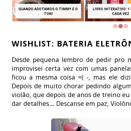
HQ: MINHA MADRINHA BRUXA (JILL
DEGUSTAÇÃO DE INSE
THOMPSON)
DA-SEDA, GRILOS 
WISHLIST: BATERIA ELETRÔ
Desde pequena lembro de pedir pro m
improvisei certa vez com umas panela
ficou a mesma coisa =( -, mas ele diz
Depois de muito chorar pedindo algu
violão, que depois de anos de treino e
dar detalhes... Descanse em paz, Violônc